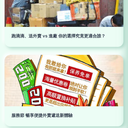
跑滴滴、送外賣 vs 進廠 你的選擇究竟更適合誰？
服務節 暢享便捷外賣遞送新體驗