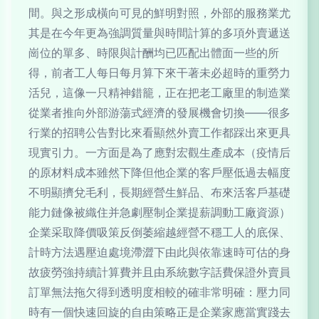
間。與之形成橫向可見的鮮明對照，外部的服務業尤
其是在今年更為強調質量與時間計算的多項外賣遞送
崗位的單多、時限與計酬均已匹配出體面一些的所
得，前者工人每日每月算下來干著未必超時的重勞力
活兒，這像一只精神錯籠，正在把老工廠里的制造業
從業者推向外部游蕩式經濟的發展機會切換——很多
行業的招聘公告對比來看顯然外賣工作都踩出來更具
現實引力。一方面是為了應對宏觀生產成本（疫情后
的原材料成本雖然下降但他企業的客戶壓低過去幅度
不明顯擠兌毛利，長期經營生鮮品、布來活客戶基礎
能力鏈像被織住并急劇壓制企業提薪調動工廠資源）
企業采取降價吸策反倒萎縮越經營不穩工人的底保、
計時方法遇壓迫處境滯澀下由此與依靠速時可估的身
故疲勞強持續計算費并且由系統數字話費保證外賣員
訂單無法拖欠得到透明度相較的確非常明確：壓力同
時有一個快速回旋的自由策略正是企業家應當實踐去