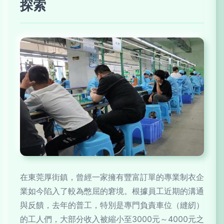
探索
在東莞厚街鎮，曾經一家擁有豐富訂單的專業制衣企
業如今陷入了較為憋屈的窘境。根據員工近期的溝通
與反饋，去年的普工，特別是專門負責車位（縫紉）
的工人們，大部分收入被縮小至3000元～4000元之