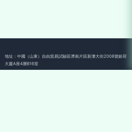
地址：中國（山東）自由貿易試驗區濟南片區新濼大街2008號銀荷
大廈A座4層B16室
電話：1505467**
Copyright © 2026
www.aubemail.com.cn
外賣遞送服務
山東子
魚信息科技有限公司
外賣遞送服務
版權所有
Sitemap
感谢您访问我们的网站，您可能还对以下资源感兴趣：东营史热