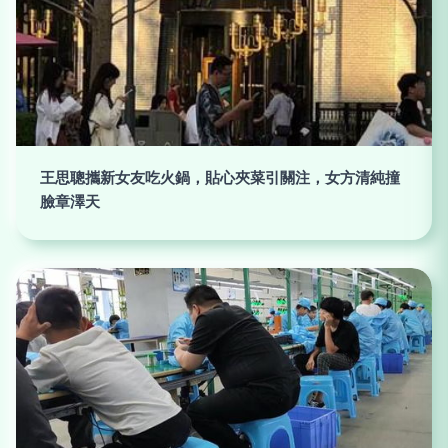
王思聰攜新女友吃火鍋，貼心夾菜引關注，女方清純撞
臉章澤天